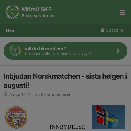
Mörsil SKF
Pistolsektionen
Logga in
Hem
Vill du bli medlem?
Info om medlemsförmåner och avgift
Inbjudan Norskmatchen - sista helgen i
augusti!
7 aug, 11:21
0 kommentarer