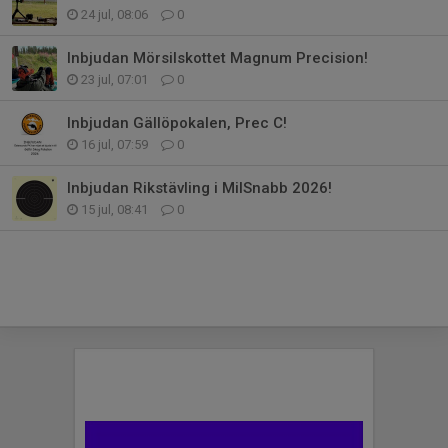
24 jul, 08:06
0
Inbjudan Mörsilskottet Magnum Precision!
23 jul, 07:01
0
Inbjudan Gällöpokalen, Prec C!
16 jul, 07:59
0
Inbjudan Rikstävling i MilSnabb 2026!
15 jul, 08:41
0