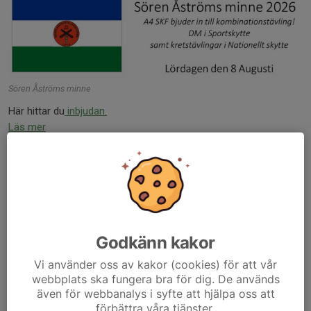
Sören Åströms minne
Här hittar du
inbjudan.
Läs mer
Inställt Mörsilskottet MagPrec 1/8, nytt
datum 5/9!
31 jul, 18:15
0 kommentarer
Godkänn kakor
Vi använder oss av kakor (cookies) för att vår
webbplats ska fungera bra för dig. De används
även för webbanalys i syfte att hjälpa oss att
förbättra våra tjänster.