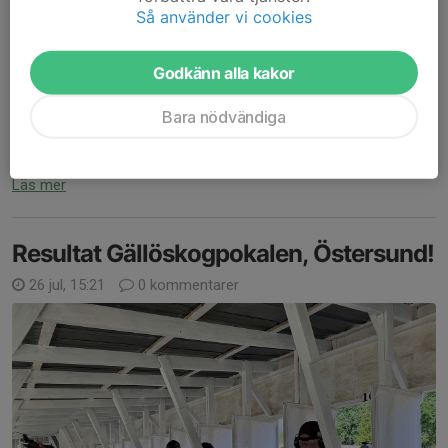
Så använder vi cookies
Godkänn alla kakor
Vi ställer in Mörsilskottet Magnum Precision imorgon lördag 1/8.
Bara nödvändiga
Endast fyra anmälda till tävlingen. Kanske en olycklig krock med
både Storsjöyran och Västgård Game Fair.
Nytt datum blir den 5/9 och ny inbjudan kommer skickas ut....
Läs mer
Resultat Gällöskogpokalen, Östersund!
26 jul, 15:21
0 kommentarer