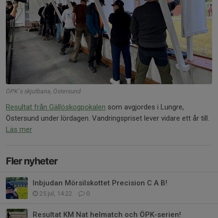
ÖPK´s skjutbana, Östersund
Resultat från Gällöskogpokalen
som avgjordes i Lungre,
Östersund under lördagen. Vandringspriset lever vidare ett år till.
Läs mer
Fler nyheter
Inbjudan Mörsilskottet Precision C A B!
25 jul, 14:22
0
Resultat KM Nat helmatch och ÖPK-serien!