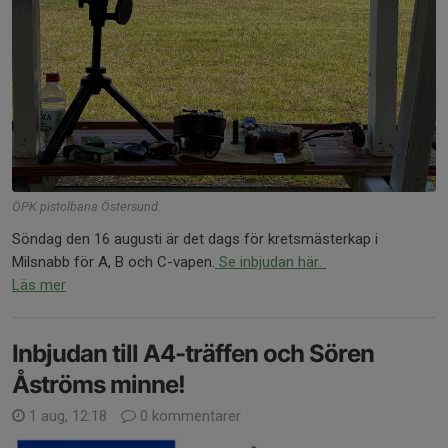
ÖPK pistolbana Östersund.
Söndag den 16 augusti är det dags för kretsmästerkap i
Milsnabb för A, B och C-vapen.
Se inbjudan här.
Läs mer
Inbjudan till A4-träffen och Sören
Åströms minne!
1 aug, 12:18
0 kommentarer