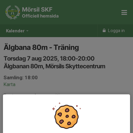
Mörsil SKF
Officiell hemsida
Logga in
Kalender
Älgbana 80m - Träning
Torsdag 7 aug 2025, 18:00-20:00
Älgbanan 80m, Mörsils Skyttecentrum
Samling: 18:00
Karta
Eget vapen och ammunition.
Megalink - Elektronisk markering.