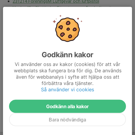
231214 FöreningsM Luftgevär och luftpistol
Vecka 48 - Skyttiaden Föreningsomgång Luftgevär.
231111 Hammerdalsträffen Luftgevär och Luftpistol
231022 Kyrkåsknallen Luftgevär och Luftpistol.
231007 Aspåskulan luftgevär och Luftpistol
230909 FöreningsM Milsnabb A - Pistol
230824 FöreningsM Korthåll Liggande - Gevär
230819 Mörsilskottet Precision A o B - Pistol
Godkänn kakor
230819 FöreningsM Precision A o B - Pistol
230805 Mörsilskottet Magnum Precision - Pistol
Vi använder oss av kakor (cookies) för att vår
webbplats ska fungera bra för dig. De används
230715 FöreningsM Precision C - Pistol
även för webbanalys i syfte att hjälpa oss att
230617 Mörsilskottet Precision C - Pistol
förbättra våra tjänster.
230407 Mörsilserien LG o LP 2022-2023
Så använder vi cookies
230319 Slutresultat Luftpistolallsvenskan individuellt
230319 Slutresultat Luftpistolallsvenskan lag
Godkänn alla kakor
Bara nödvändiga