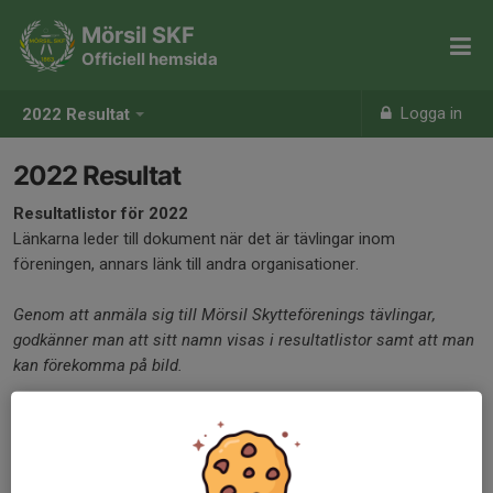
Mörsil SKF
Officiell hemsida
Logga in
2022 Resultat
2022 Resultat
Resultatlistor för 2022
Länkarna leder till dokument när det är tävlingar inom
föreningen, annars länk till andra organisationer.
Genom att anmäla sig till Mörsil Skytteförenings tävlingar,
godkänner man att sitt namn visas i resultatlistor samt att man
kan förekomma på bild.
Säsongstävling pistol 2022.
230119 FöreningsM Lg och Lp 2022
2022 Rikstävlingen Hemortens Millitär snabbmatch