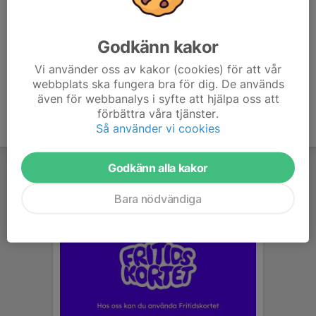
2022 Rikstävlingen Hemortens precision Magnum
2022 Rikstävlingen Hemorten Precision
220813 FöreningsM Pistol Precision A och B
Godkänn kakor
220807 FöreningsM Pistol Precision C
220626 FöreningsM Älgbana
Vi använder oss av kakor (cookies) för att vår
webbplats ska fungera bra för dig. De används
även för webbanalys i syfte att hjälpa oss att
förbättra våra tjänster.
Så använder vi cookies
Godkänn alla kakor
Bara nödvändiga