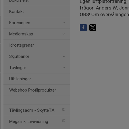
Dokument
Egen luftpistolträning
frågor: Anders W, Jonn
Kontakt
OBS! Om övervåningen på
Föreningen
Medlemskap
Idrottsgrenar
Skjutbanor
Tävlingar
Utbildningar
Webshop Profilprodukter
Tävlingsadm - SkytteTA
Megalink, Livevisning