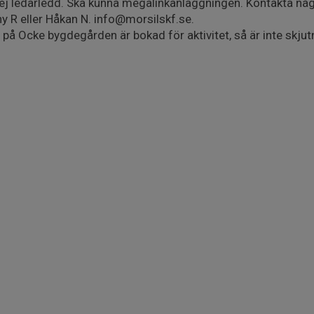
, ej ledarledd. Ska kunna megalinkanläggningen. Kontakta någ
y R eller Håkan N. info@morsilskf.se.
 Ocke bygdegården är bokad för aktivitet, så är inte skjutni