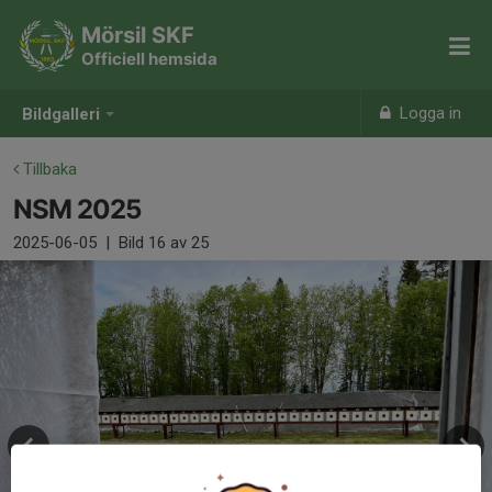
Mörsil SKF
Officiell hemsida
Logga in
Bildgalleri
Tillbaka
NSM 2025
2025-06-05
|
Bild
16
av 25