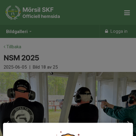
Mörsil SKF
Officiell hemsida
Logga in
Bildgalleri
Tillbaka
NSM 2025
2025-06-05
|
Bild
18
av 25