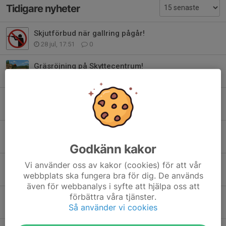
Tidigare nyheter
Skjutförbud när gallring pågår!
28 jul, 17:51
0
Gräsröjning på Skyttecentrum!
20 jun, 13:09
0
Ny vapenlag 2026!
13 jun, 14:00
0
Arbetsdsdag på Skytte C
24 maj, 14:03
0
Godkänn kakor
Arbetsdag på Skyttecentrum söndag 24 maj!
Vi använder oss av kakor (cookies) för att vår
webbplats ska fungera bra för dig. De används
10 maj, 12:40
0
även för webbanalys i syfte att hjälpa oss att
förbättra våra tjänster.
Viktigt om byggarbetsplats 25m-banan!
Så använder vi cookies
26 apr, 14:02
0