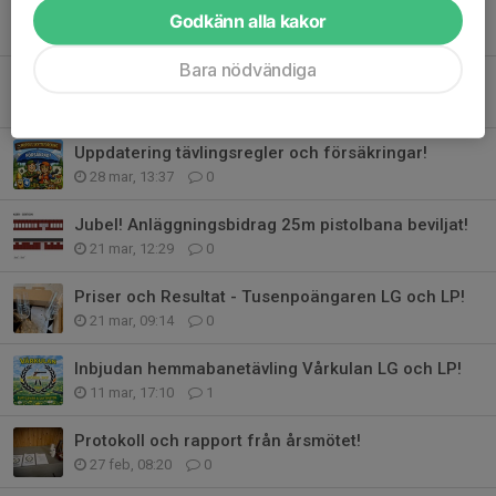
Vårstatus skjutbanor - två kulfång skjutbara!
Godkänn alla kakor
17 apr, 07:49
0
Bara nödvändiga
Bilder från bygget på 25m-banan!
11 apr, 12:40
0
Uppdatering tävlingsregler och försäkringar!
28 mar, 13:37
0
Jubel! Anläggningsbidrag 25m pistolbana beviljat!
21 mar, 12:29
0
Priser och Resultat - Tusenpoängaren LG och LP!
21 mar, 09:14
0
Inbjudan hemmabanetävling Vårkulan LG och LP!
11 mar, 17:10
1
Protokoll och rapport från årsmötet!
27 feb, 08:20
0